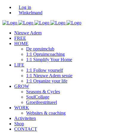
Log in
Winkelmand
Nieuwe Adem
FREE
HOME
De opruimclub
1:1 Opruimcoaching
1:1 Simplify Your Home
LIFE
1:1 Follow yourself
1:1 Nieuwe Adem sessie
1:1 Organize your life
GROW
Seasons & Cycles
SoulCollage
Groeifeestritueel
WORK
Websites & coaching
Activiteiten
Shop
CONTACT