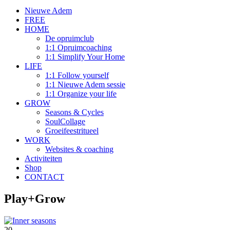
Nieuwe Adem
FREE
HOME
De opruimclub
1:1 Opruimcoaching
1:1 Simplify Your Home
LIFE
1:1 Follow yourself
1:1 Nieuwe Adem sessie
1:1 Organize your life
GROW
Seasons & Cycles
SoulCollage
Groeifeestritueel
WORK
Websites & coaching
Activiteiten
Shop
CONTACT
Play+Grow
20